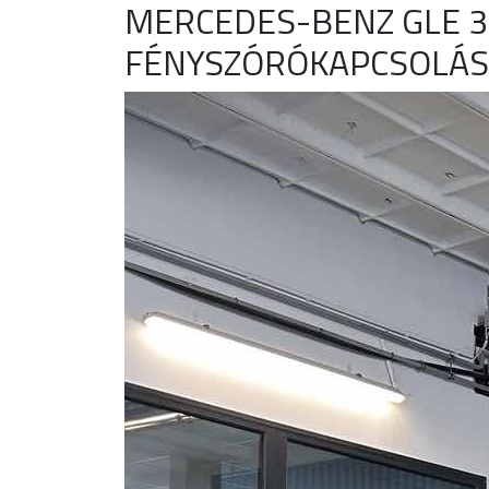
MERCEDES-BENZ GLE 3
FÉNYSZÓRÓKAPCSOLÁ